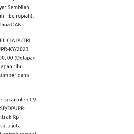
lyar Sembilan
h ribu rupiah),
dana DAK.
VELICIA PUTRI
UPR-KY/2023
00, 00 (Delapan
lapan ribu
 sumber dana
rjakan oleh CV.
/SP/DPUPR-
ntrak Rp
satu juta
 kontrak sampai