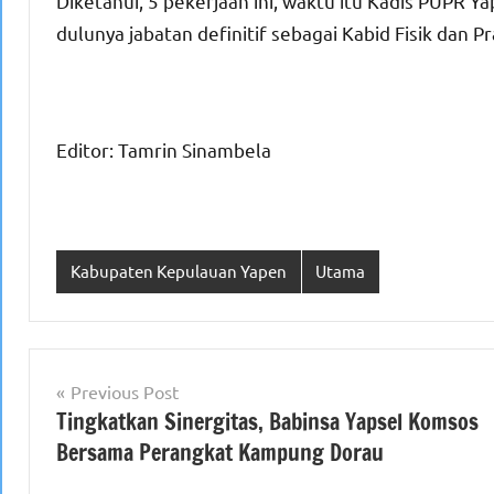
Diketahui, 5 pekerjaan ini, waktu itu Kadis PUPR Y
dulunya jabatan definitif sebagai Kabid Fisik dan 
Editor: Tamrin Sinambela
Kabupaten Kepulauan Yapen
Utama
Navigasi
Previous Post
Tingkatkan Sinergitas, Babinsa Yapsel Komsos
pos
Bersama Perangkat Kampung Dorau