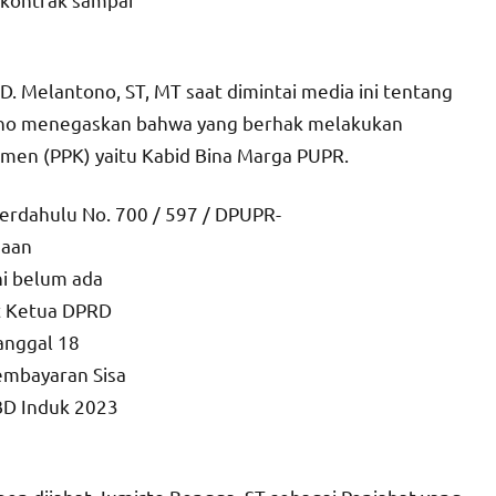
 Melantono, ST, MT saat dimintai media ini tentang
tono menegaskan bahwa yang berhak melakukan
men (PPK) yaitu Kabid Bina Marga PUPR.
erdahulu No. 700 / 597 / DPUPR-
naan
ni belum ada
t Ketua DPRD
anggal 18
embayaran Sisa
BD Induk 2023