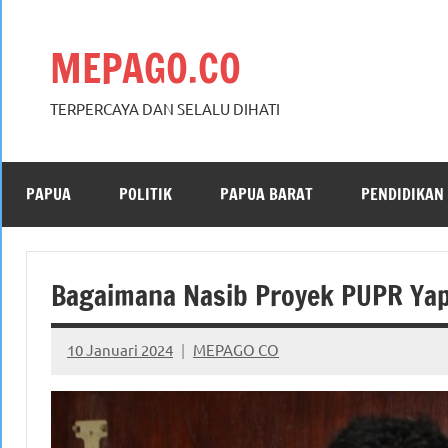
Skip
to
MEPAGO.CO
content
TERPERCAYA DAN SELALU DIHATI
PAPUA
POLITIK
PAPUA BARAT
PENDIDIKAN
Bagaimana Nasib Proyek PUPR Yap
10 Januari 2024
MEPAGO CO
No
comments