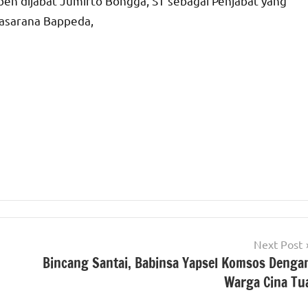
apen dijabat Jumirto Bongga, ST sebagai Penjabat yang
Prasarana Bappeda,
Next Post
Bincang Santai, Babinsa Yapsel Komsos Denga
Warga Cina Tu