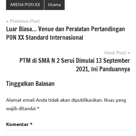
ARENA PON XX
Utama
Navigasi
Previous Post
Luar Biasa… Venue dan Peralatan Pertandingan
pos
PON XX Standard Internasional
Next Post
PTM di SMA N 2 Serui Dimulai 13 September
2021, Ini Panduannya
Tinggalkan Balasan
Alamat email Anda tidak akan dipublikasikan.
Ruas yang
wajib ditandai
*
Komentar
*