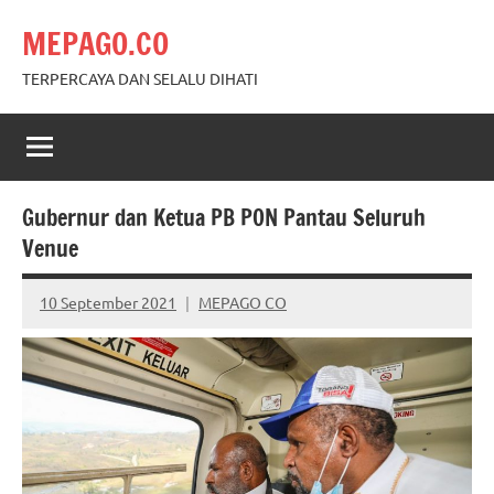
Skip
MEPAGO.CO
to
content
TERPERCAYA DAN SELALU DIHATI
Gubernur dan Ketua PB PON Pantau Seluruh
Venue
10 September 2021
MEPAGO CO
No
comments