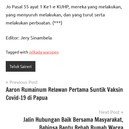
Jo Pasal 55 ayat 1 Ke1-e KUHP, mereka yang melakukan,
yang menyuruh melakukan, dan yang turut serta
melakukan perbuatan. (***)
Editor: Jery Sinambela
Tagged with
pilkada waropen
Teluk Saireri
Navigasi
Previous Post
Aaron Rumainum Relawan Pertama Suntik Vaksin
pos
Covid-19 di Papua
Next Post
Jalin Hubungan Baik Bersama Masyarakat,
Babinsa Bantu Rehab Rumah Warga