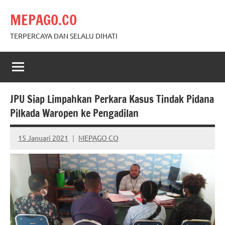
Skip
MEPAGO.CO
to
content
TERPERCAYA DAN SELALU DIHATI
JPU Siap Limpahkan Perkara Kasus Tindak Pidana
Pilkada Waropen ke Pengadilan
15 Januari 2021
MEPAGO CO
No
comments