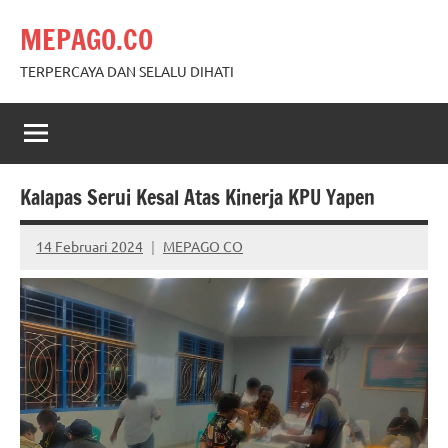
Skip
MEPAGO.CO
to
content
TERPERCAYA DAN SELALU DIHATI
Kalapas Serui Kesal Atas Kinerja KPU Yapen
14 Februari 2024
MEPAGO CO
No
comments