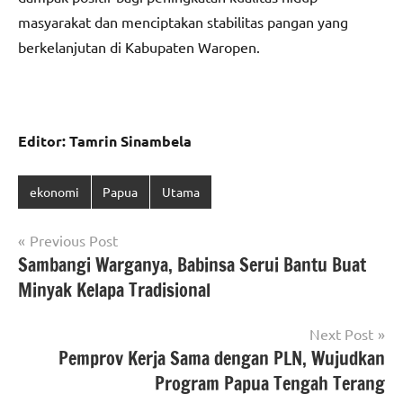
masyarakat dan menciptakan stabilitas pangan yang
berkelanjutan di Kabupaten Waropen.
Editor: Tamrin Sinambela
ekonomi
Papua
Utama
Navigasi
Previous Post
Sambangi Warganya, Babinsa Serui Bantu Buat
pos
Minyak Kelapa Tradisional
Next Post
Pemprov Kerja Sama dengan PLN, Wujudkan
Program Papua Tengah Terang