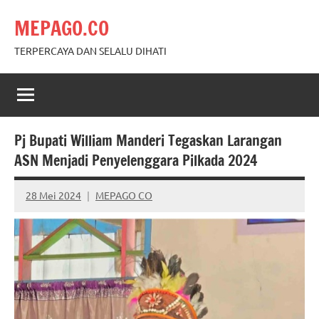
Skip
MEPAGO.CO
to
content
TERPERCAYA DAN SELALU DIHATI
Pj Bupati William Manderi Tegaskan Larangan
ASN Menjadi Penyelenggara Pilkada 2024
28 Mei 2024
MEPAGO CO
No
comments