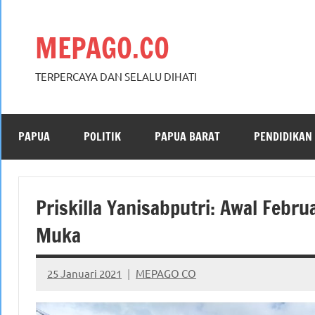
Skip
to
MEPAGO.CO
content
TERPERCAYA DAN SELALU DIHATI
PAPUA
POLITIK
PAPUA BARAT
PENDIDIKAN
Priskilla Yanisabputri: Awal Febr
Muka
25 Januari 2021
MEPAGO CO
No
comments