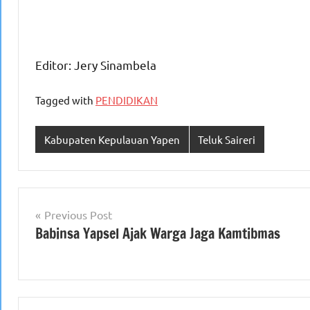
Editor: Jery Sinambela
Tagged with
PENDIDIKAN
Kabupaten Kepulauan Yapen
Teluk Saireri
Navigasi
Previous Post
Babinsa Yapsel Ajak Warga Jaga Kamtibmas
pos