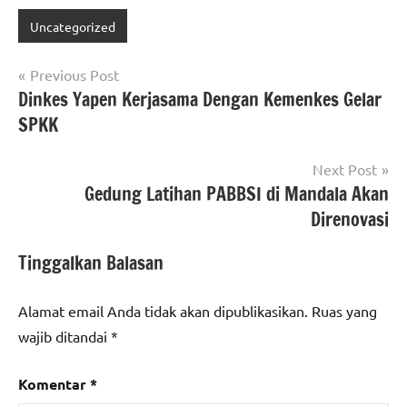
Uncategorized
Navigasi
Previous Post
Dinkes Yapen Kerjasama Dengan Kemenkes Gelar
pos
SPKK
Next Post
Gedung Latihan PABBSI di Mandala Akan
Direnovasi
Tinggalkan Balasan
Alamat email Anda tidak akan dipublikasikan.
Ruas yang
wajib ditandai
*
Komentar
*