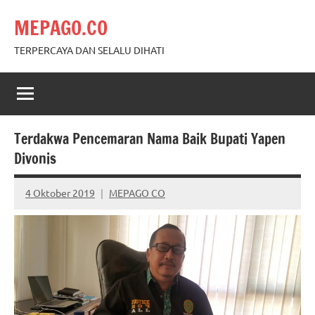
Skip
MEPAGO.CO
to
content
TERPERCAYA DAN SELALU DIHATI
Terdakwa Pencemaran Nama Baik Bupati Yapen
Divonis
4 Oktober 2019
MEPAGO CO
No
comments