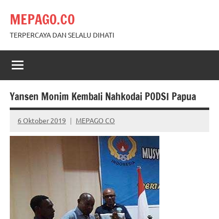
Skip
MEPAGO.CO
to
content
TERPERCAYA DAN SELALU DIHATI
Yansen Monim Kembali Nahkodai PODSI Papua
6 Oktober 2019
MEPAGO CO
No
comments