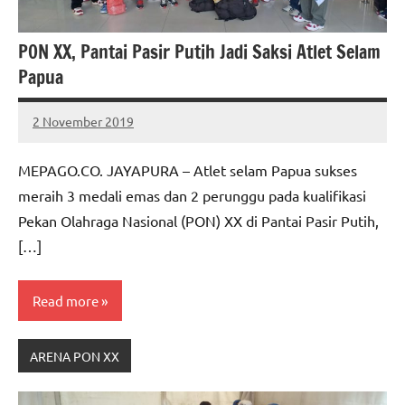
PON XX, Pantai Pasir Putih Jadi Saksi Atlet Selam
Papua
2 November 2019
MEPAGO
No
CO
comments
MEPAGO.CO. JAYAPURA – Atlet selam Papua sukses
meraih 3 medali emas dan 2 perunggu pada kualifikasi
Pekan Olahraga Nasional (PON) XX di Pantai Pasir Putih,
[…]
Read more
ARENA PON XX