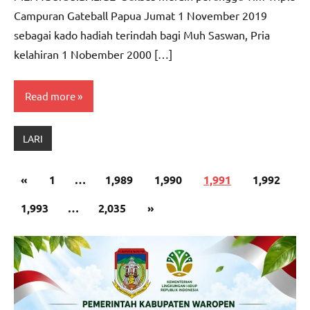
Campuran Gateball Papua Jumat 1 November 2019
sebagai kado hadiah terindah bagi Muh Saswan, Pria
kelahiran 1 Nobember 2000 […]
Read more
LARI
Paginasi
Previous
«
1
…
1,989
1,990
1,991
1,992
pos
Posts
Next
1,993
…
2,035
»
Posts