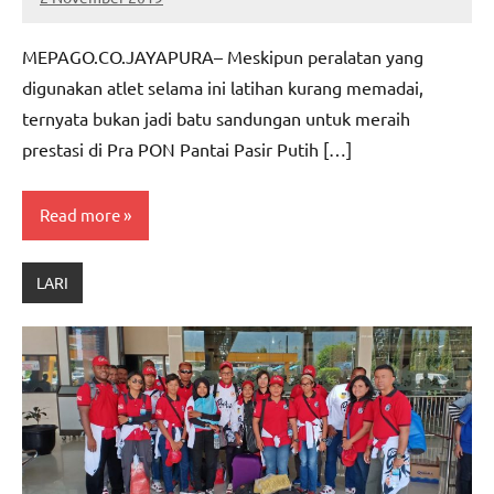
MEPAGO
No
CO
comments
MEPAGO.CO.JAYAPURA– Meskipun peralatan yang
digunakan atlet selama ini latihan kurang memadai,
ternyata bukan jadi batu sandungan untuk meraih
prestasi di Pra PON Pantai Pasir Putih […]
Read more
LARI