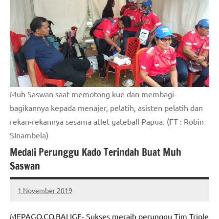
Muh Saswan saat memotong kue dan membagi-
bagikannya kepada menajer, pelatih, asisten pelatih dan
rekan-rekannya sesama atlet gateball Papua. (FT : Robin
SInambela)
Medali Perunggu Kado Terindah Buat Muh
Saswan
1 November 2019
MEPAGO
No
CO
comments
MEPAGO.CO.BALIGE- Sukses meraih perunggu Tim Triple