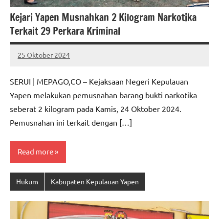
Kejari Yapen Musnahkan 2 Kilogram Narkotika
Terkait 29 Perkara Kriminal
25 Oktober 2024
MEPAGO
No
CO
comments
SERUI | MEPAGO,CO – Kejaksaan Negeri Kepulauan
Yapen melakukan pemusnahan barang bukti narkotika
seberat 2 kilogram pada Kamis, 24 Oktober 2024.
Pemusnahan ini terkait dengan […]
Read more
Hukum
Kabupaten Kepulauan Yapen