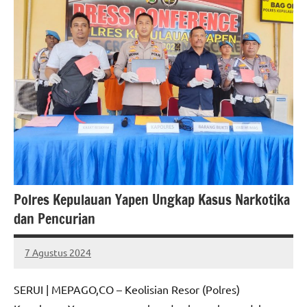
Polres Kepulauan Yapen Ungkap Kasus Narkotika
dan Pencurian
7 Agustus 2024
MEPAGO
No
CO
comments
SERUI | MEPAGO,CO – Keolisian Resor (Polres)