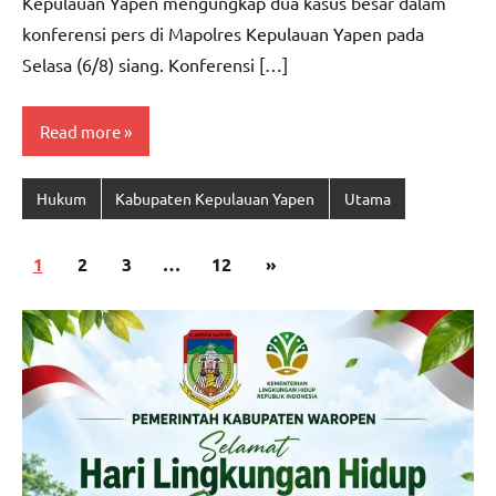
Kepulauan Yapen mengungkap dua kasus besar dalam
konferensi pers di Mapolres Kepulauan Yapen pada
Selasa (6/8) siang. Konferensi […]
Read more
Hukum
Kabupaten Kepulauan Yapen
Utama
Paginasi
Next
1
2
3
…
12
»
pos
Posts