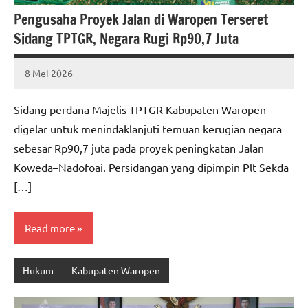
Pengusaha Proyek Jalan di Waropen Terseret
Sidang TPTGR, Negara Rugi Rp90,7 Juta
8 Mei 2026
MEPAGO
No
CO
comments
Sidang perdana Majelis TPTGR Kabupaten Waropen
digelar untuk menindaklanjuti temuan kerugian negara
sebesar Rp90,7 juta pada proyek peningkatan Jalan
Koweda–Nadofoai. Persidangan yang dipimpin Plt Sekda
[…]
Read more
Hukum
Kabupaten Waropen