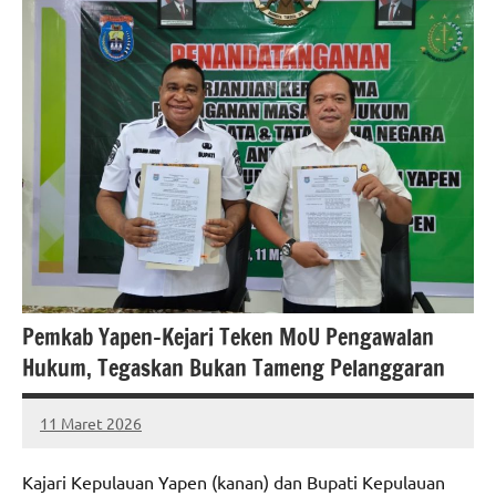
Pemkab Yapen–Kejari Teken MoU Pengawalan
Hukum, Tegaskan Bukan Tameng Pelanggaran
11 Maret 2026
MEPAGO
No
CO
comments
Kajari Kepulauan Yapen (kanan) dan Bupati Kepulauan