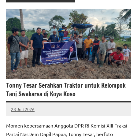
Tonny Tesar Serahkan Traktor untuk Kelompok
Tani Swakarsa di Koya Koso
28 Juli 2026
MEPAGO
No
CO
comments
Momen kebersamaan Anggota DPR RI Komisi XIII Fraksi
Partai NasDem Dapil Papua, Tonny Tesar, berfoto