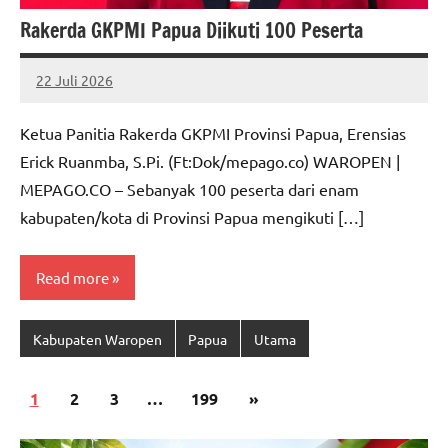
Rakerda GKPMI Papua Diikuti 100 Peserta
22 Juli 2026
MEPAGO
No
CO
comments
Ketua Panitia Rakerda GKPMI Provinsi Papua, Erensias
Erick Ruanmba, S.Pi. (Ft:Dok/mepago.co) WAROPEN |
MEPAGO.CO – Sebanyak 100 peserta dari enam
kabupaten/kota di Provinsi Papua mengikuti […]
Read more
Kabupaten Waropen
Papua
Utama
Paginasi
Next
1
2
3
…
199
»
pos
Posts