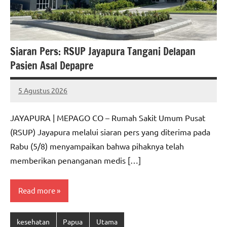
Siaran Pers: RSUP Jayapura Tangani Delapan
Pasien Asal Depapre
5 Agustus 2026
MEPAGO
No
CO
comments
JAYAPURA | MEPAGO CO – Rumah Sakit Umum Pusat
(RSUP) Jayapura melalui siaran pers yang diterima pada
Rabu (5/8) menyampaikan bahwa pihaknya telah
memberikan penanganan medis […]
Read more
kesehatan
Papua
Utama