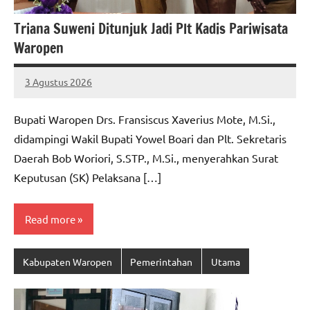
Triana Suweni Ditunjuk Jadi Plt Kadis Pariwisata
Waropen
3 Agustus 2026
MEPAGO
No
CO
comments
Bupati Waropen Drs. Fransiscus Xaverius Mote, M.Si.,
didampingi Wakil Bupati Yowel Boari dan Plt. Sekretaris
Daerah Bob Woriori, S.STP., M.Si., menyerahkan Surat
Keputusan (SK) Pelaksana […]
Read more
Kabupaten Waropen
Pemerintahan
Utama