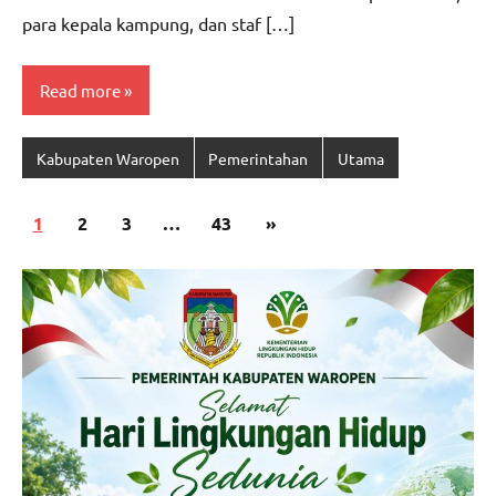
para kepala kampung, dan staf […]
Read more
Kabupaten Waropen
Pemerintahan
Utama
Paginasi
Next
1
2
3
…
43
»
pos
Posts