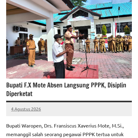
Bupati F.X Mote Absen Langsung PPPK, Disiplin
Diperketat
4 Agustus 2026
MEPAGO
No
CO
comments
Bupati Waropen, Drs. Fransiscus Xaverius Mote, M.Si.,
memanggil salah seorang pegawai PPPK tertua untuk