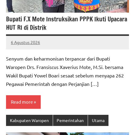
Bupati F.X Mote Instruksikan PPPK Ikuti Upacara
HUT RI di Distrik
6 Agustus 2026
MEPAGO
No
CO
comments
Senyum dan keharmonisan terpancar dari Bupati
Waropen Drs. Fransiscus Xaverius Mote, M.Si. bersama
Wakil Bupati Yowel Boari sesaat sebelum menyapa 262
Pegawai Pemerintah dengan Perjanjian […]
Read more
Kabupaten Waropen
Pemerintahan
Utama