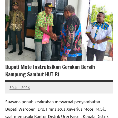
Bupati Mote Instruksikan Gerakan Bersih
Kampung Sambut HUT RI
30 Juli 2026
MEPAGO
No
CO
comments
Suasana penuh keakraban mewarnai penyambutan
Bupati Waropen, Drs. Fransiscus Xaverius Mote, M.Si.,
saat memasuki Kantor Distrik Urei Faisei. Kepala Distrik,