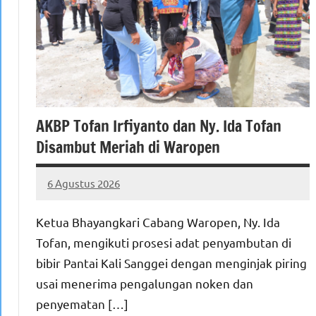
AKBP Tofan Irfiyanto dan Ny. Ida Tofan
Disambut Meriah di Waropen
6 Agustus 2026
MEPAGO
No
CO
comments
Ketua Bhayangkari Cabang Waropen, Ny. Ida
Tofan, mengikuti prosesi adat penyambutan di
bibir Pantai Kali Sanggei dengan menginjak piring
usai menerima pengalungan noken dan
penyematan […]