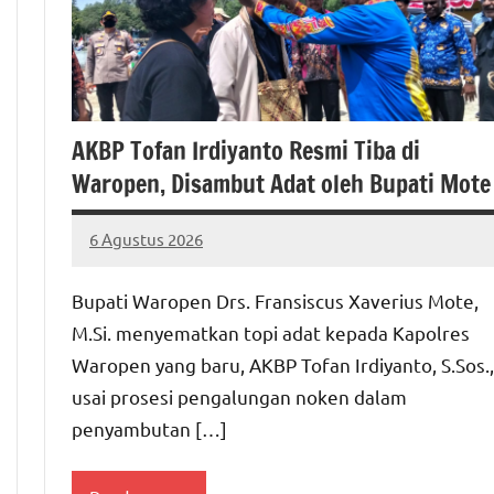
AKBP Tofan Irdiyanto Resmi Tiba di
Waropen, Disambut Adat oleh Bupati Mote
6 Agustus 2026
MEPAGO
No
CO
comments
Bupati Waropen Drs. Fransiscus Xaverius Mote,
M.Si. menyematkan topi adat kepada Kapolres
Waropen yang baru, AKBP Tofan Irdiyanto, S.Sos.,
usai prosesi pengalungan noken dalam
penyambutan […]