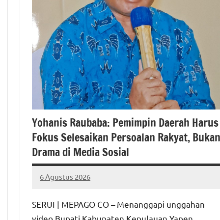
Yohanis Raubaba: Pemimpin Daerah Harus
Fokus Selesaikan Persoalan Rakyat, Buka
Drama di Media Sosial
6 Agustus 2026
MEPAGO
No
CO
comments
SERUI | MEPAGO CO – Menanggapi unggahan
video Bupati Kabupaten Kepulauan Yapen