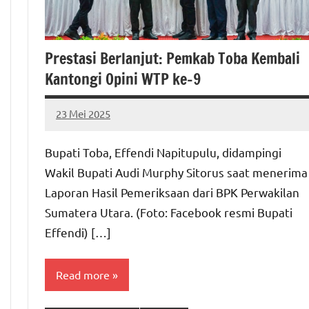
Prestasi Berlanjut: Pemkab Toba Kembali
Kantongi Opini WTP ke-9
23 Mei 2025
MEPAGO
No
CO
comments
Bupati Toba, Effendi Napitupulu, didampingi
Wakil Bupati Audi Murphy Sitorus saat menerima
Laporan Hasil Pemeriksaan dari BPK Perwakilan
Sumatera Utara. (Foto: Facebook resmi Bupati
Effendi) […]
Read more