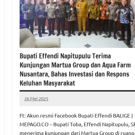
Bupati Effendi Napitupulu Terima
Kunjungan Martua Group dan Aqua Farm
Nusantara, Bahas Investasi dan Respons
Keluhan Masyarakat
26 Mei 2025
MEPAGO
No
CO
comments
Ft: Akun resmi Facebook Bupati Effendi BALIGE |
MEPAGO.CO – Bupati Toba, Effendi Napitupulu, S
menerima kunjungan dari Martua Group di ruang