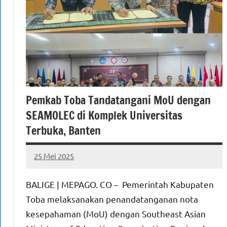
Pemkab Toba Tandatangani MoU dengan
SEAMOLEC di Komplek Universitas
Terbuka, Banten
25 Mei 2025
MEPAGO
No
CO
comments
BALIGE | MEPAGO. CO – Pemerintah Kabupaten
Toba melaksanakan penandatanganan nota
kesepahaman (MoU) dengan Southeast Asian