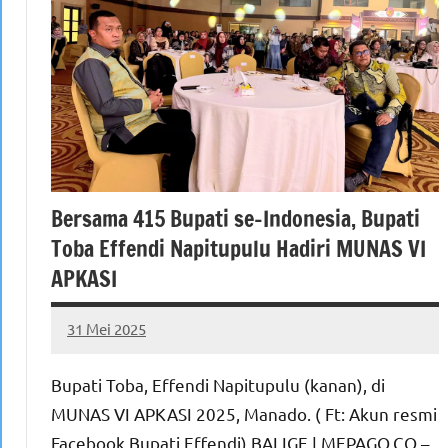
Bersama 415 Bupati se-Indonesia, Bupati
Toba Effendi Napitupulu Hadiri MUNAS VI
APKASI
31 Mei 2025
MEPAGO
No
CO
comments
Bupati Toba, Effendi Napitupulu (kanan), di
MUNAS VI APKASI 2025, Manado. ( Ft: Akun resmi
Facebook Bupati Effendi) BALIGE | MEPAGO.CO –