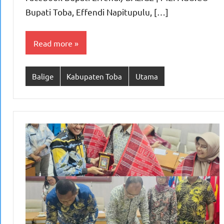
Bupati Toba, Effendi Napitupulu, […]
Read more
Balige
Kabupaten Toba
Utama