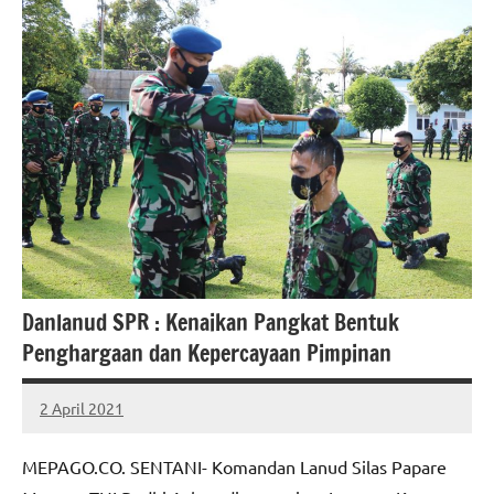
Danlanud SPR : Kenaikan Pangkat Bentuk
Penghargaan dan Kepercayaan Pimpinan
2 April 2021
MEPAGO
No
CO
comments
MEPAGO.CO. SENTANI- Komandan Lanud Silas Papare