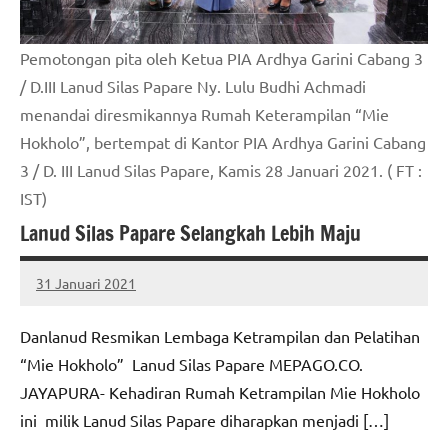
Pemotongan pita oleh Ketua PIA Ardhya Garini Cabang 3
/ D.III Lanud Silas Papare Ny. Lulu Budhi Achmadi
menandai diresmikannya Rumah Keterampilan “Mie
Hokholo”, bertempat di Kantor PIA Ardhya Garini Cabang
3 / D. III Lanud Silas Papare, Kamis 28 Januari 2021. ( FT :
IST)
Lanud Silas Papare Selangkah Lebih Maju
31 Januari 2021
MEPAGO
No
CO
comments
Danlanud Resmikan Lembaga Ketrampilan dan Pelatihan
“Mie Hokholo” Lanud Silas Papare MEPAGO.CO.
JAYAPURA- Kehadiran Rumah Ketrampilan Mie Hokholo
ini milik Lanud Silas Papare diharapkan menjadi […]