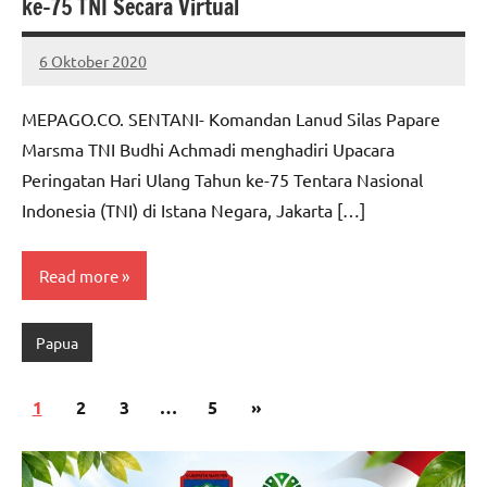
ke-75 TNI Secara Virtual
6 Oktober 2020
MEPAGO
No
CO
comments
MEPAGO.CO. SENTANI- Komandan Lanud Silas Papare
Marsma TNI Budhi Achmadi menghadiri Upacara
Peringatan Hari Ulang Tahun ke-75 Tentara Nasional
Indonesia (TNI) di Istana Negara, Jakarta […]
Read more
Papua
Paginasi
Next
1
2
3
…
5
»
pos
Posts