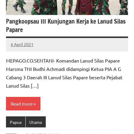
Pangkoopsau III Kunjungan Kerja ke Lanud Silas
Papare
6 April 2021
MEPAGO
No
CO
comments
MEPAGO.CO.SENTANI- Komandan Lanud Silas Papare
Marsma TNI Budhi Achmadi didampingi Ketua PIA A G
Cabang 3 Daerah III Lanud Silas Papare beserta Pejabat
Lanud Silas […]
Read more
Papua
Utama