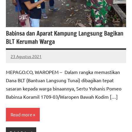
Babinsa dan Aparat Kampung Langsung Bagikan
BLT Kerumah Warga
23 Agustus 2021
MEPAGO
No
CO
comments
MEPAGO.CO, WAROPEM – Dalam rangka memastikan
Dana BLT (Bantuan Langsung Tunai) dibagikan tepat
sasaran kepada warga binaannya, Sertu Yohanis Pomeo
Babinsa Koramil 1709-03/Waropen Bawah Kodim […]
Read more