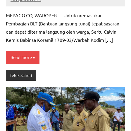
MEPAGO
No
CO
comments
MEPAGO.CO, WAROPEN – Untuk memastikan
Pembagian BLT (Bantuan langsung tunai) tepat sasaran
dan dapat diterima langsung oleh warga, Sertu Calvin
Kemis Babinsa Koramil 1709-03/Warbah Kodim […]
Read more
Teluk Saireri