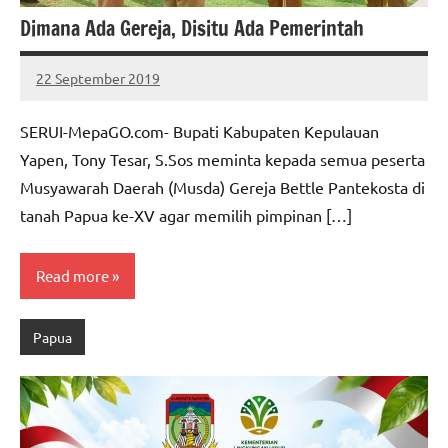
Dimana Ada Gereja, Disitu Ada Pemerintah
22 September 2019
MEPAGO
No
CO
comments
SERUI-MepaGO.com- Bupati Kabupaten Kepulauan
Yapen, Tony Tesar, S.Sos meminta kepada semua peserta
Musyawarah Daerah (Musda) Gereja Bettle Pantekosta di
tanah Papua ke-XV agar memilih pimpinan […]
Read more
Papua