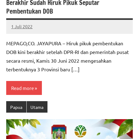
Berakhir Sudah Hiruk Pikuk Seputar
Pembentukan DOB
1 Juli 2022
MEPAGO
No
CO
comments
MEPAGO,CO. JAYAPURA – Hiruk pikuk pembentukan
DOB kini berakhir setelah DPR-RI dan pemerintah pusat
secara resmi, Kamis 30 Juni 2022 mengesahkan
terbentuknya 3 Provinsi baru […]
Read more
Papua
Utama