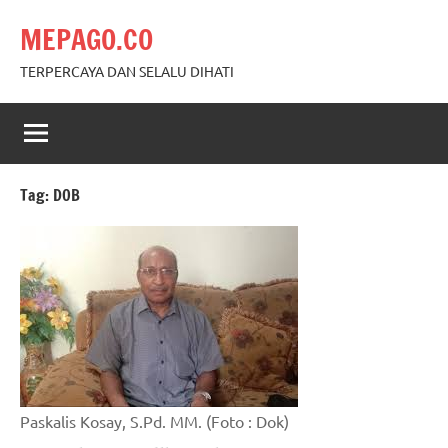
Skip
MEPAGO.CO
to
content
TERPERCAYA DAN SELALU DIHATI
Tag:
DOB
Paskalis Kosay, S.Pd. MM. (Foto : Dok)