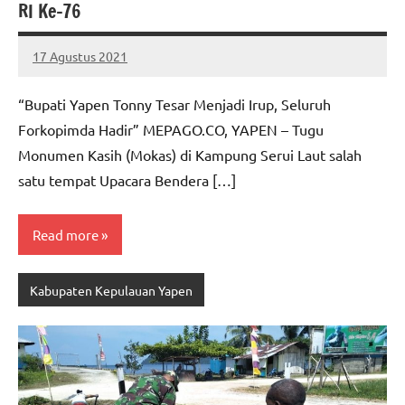
RI Ke-76
17 Agustus 2021
MEPAGO
No
CO
comments
“Bupati Yapen Tonny Tesar Menjadi Irup, Seluruh
Forkopimda Hadir” MEPAGO.CO, YAPEN – Tugu
Monumen Kasih (Mokas) di Kampung Serui Laut salah
satu tempat Upacara Bendera […]
Read more
Kabupaten Kepulauan Yapen