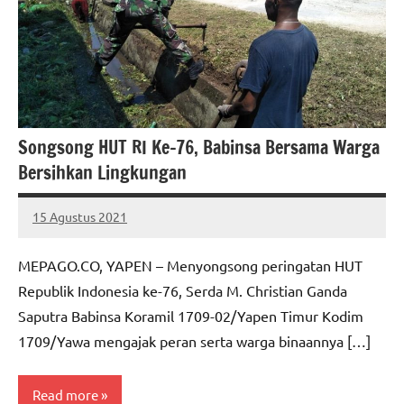
Songsong HUT RI Ke-76, Babinsa Bersama Warga
Bersihkan Lingkungan
15 Agustus 2021
MEPAGO
No
CO
comments
MEPAGO.CO, YAPEN – Menyongsong peringatan HUT
Republik Indonesia ke-76, Serda M. Christian Ganda
Saputra Babinsa Koramil 1709-02/Yapen Timur Kodim
1709/Yawa mengajak peran serta warga binaannya […]
Read more