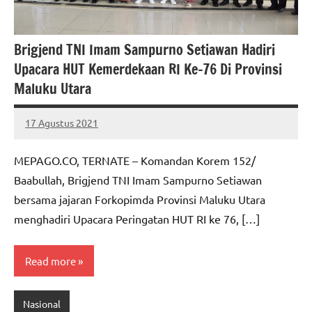
Brigjend TNI Imam Sampurno Setiawan Hadiri
Upacara HUT Kemerdekaan RI Ke-76 Di Provinsi
Maluku Utara
17 Agustus 2021
MEPAGO
No
CO
comments
MEPAGO.CO, TERNATE – Komandan Korem 152/
Baabullah, Brigjend TNI Imam Sampurno Setiawan
bersama jajaran Forkopimda Provinsi Maluku Utara
menghadiri Upacara Peringatan HUT RI ke 76, […]
Read more
Nasional