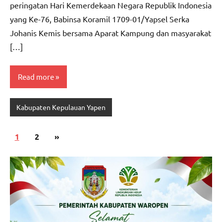
peringatan Hari Kemerdekaan Negara Republik Indonesia
yang Ke-76, Babinsa Koramil 1709-01/Yapsel Serka
Johanis Kemis bersama Aparat Kampung dan masyarakat
[…]
Read more
Kabupaten Kepulauan Yapen
Paginasi
Next
1
2
»
pos
Posts