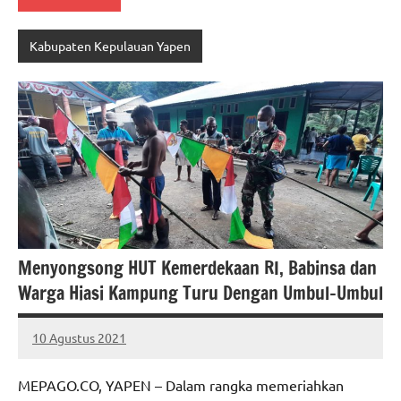
Kabupaten Kepulauan Yapen
Menyongsong HUT Kemerdekaan RI, Babinsa dan
Warga Hiasi Kampung Turu Dengan Umbul-Umbul
10 Agustus 2021
MEPAGO
No
CO
comments
MEPAGO.CO, YAPEN – Dalam rangka memeriahkan