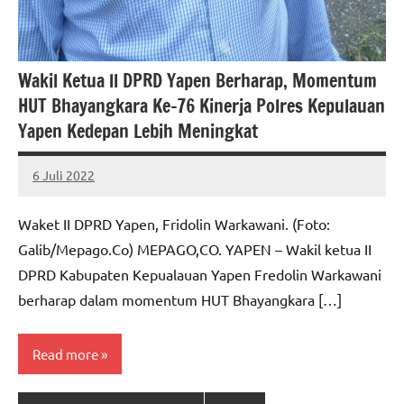
Wakil Ketua ll DPRD Yapen Berharap, Momentum
HUT Bhayangkara Ke-76 Kinerja Polres Kepulauan
Yapen Kedepan Lebih Meningkat
6 Juli 2022
MEPAGO
No
CO
comments
Waket II DPRD Yapen, Fridolin Warkawani. (Foto:
Galib/Mepago.Co) MEPAGO,CO. YAPEN – Wakil ketua II
DPRD Kabupaten Kepualauan Yapen Fredolin Warkawani
berharap dalam momentum HUT Bhayangkara […]
Read more