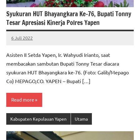
Syukuran HUT Bhayangkara Ke-76, Bupati Tonny
Tesar Apresiasi Kinerja Polres Yapen
6 Juli 2022
MEPAGO
No
CO
comments
Asisten II Setda Yapen, Ir. Wahyudi Irianto, saat
membacakan sambutan Bupati Tonny Tesar diacara
syukuran HUT Bhayangkara ke-76. (Foto: Galib/Mepago
Co) MEPAGO,CO. YAPEN – Bupati […]
Read more
Kabupaten Kepulauan Yapen
Utama