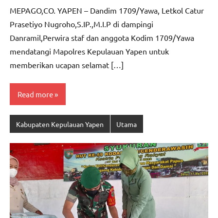
CO
comments
MEPAGO,CO. YAPEN – Dandim 1709/Yawa, Letkol Catur
Prasetiyo Nugroho,S.IP.,M.I.P di dampingi
Danramil,Perwira staf dan anggota Kodim 1709/Yawa
mendatangi Mapolres Kepulauan Yapen untuk
memberikan ucapan selamat […]
Read more
Kabupaten Kepulauan Yapen
Utama