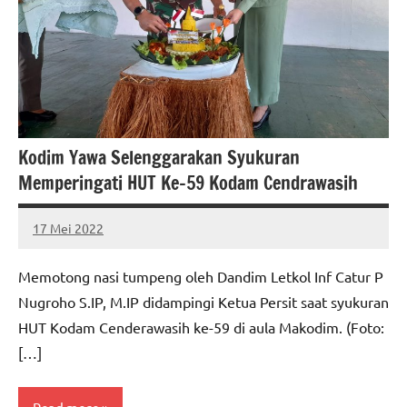
Kodim Yawa Selenggarakan Syukuran
Memperingati HUT Ke-59 Kodam Cendrawasih
17 Mei 2022
MEPAGO
No
CO
comments
Memotong nasi tumpeng oleh Dandim Letkol Inf Catur P
Nugroho S.IP, M.IP didampingi Ketua Persit saat syukuran
HUT Kodam Cenderawasih ke-59 di aula Makodim. (Foto:
[…]