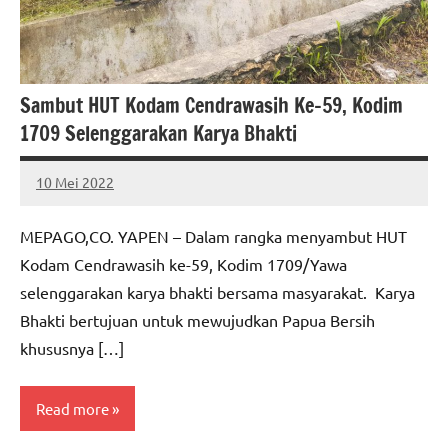
Sambut HUT Kodam Cendrawasih Ke-59, Kodim
1709 Selenggarakan Karya Bhakti
10 Mei 2022
MEPAGO
No
CO
comments
MEPAGO,CO. YAPEN – Dalam rangka menyambut HUT
Kodam Cendrawasih ke-59, Kodim 1709/Yawa
selenggarakan karya bhakti bersama masyarakat. Karya
Bhakti bertujuan untuk mewujudkan Papua Bersih
khususnya […]
Read more