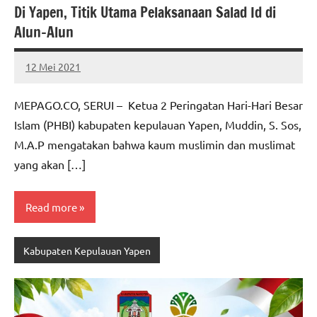
Di Yapen, Titik Utama Pelaksanaan Salad Id di
Alun-Alun
12 Mei 2021
MEPAGO
No
CO
comments
MEPAGO.CO, SERUI – Ketua 2 Peringatan Hari-Hari Besar
Islam (PHBI) kabupaten kepulauan Yapen, Muddin, S. Sos,
M.A.P mengatakan bahwa kaum muslimin dan muslimat
yang akan […]
Read more
Kabupaten Kepulauan Yapen