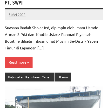
PT. SWPI
3 Mei 2022
MEPAGO
No
CO
comments
Suasana ibadah Sholat Ied, dipimpin oleh Imam Ustadz
Arman S.Pd.i dan Khotib Ustadz Rahmad Riyansah
Botutihe dihadiri ribuan umat Muslim Se-Distrik Yapen
Timur di Lapangan […]
Read more
Kabupaten Kepulauan Yapen
Utama