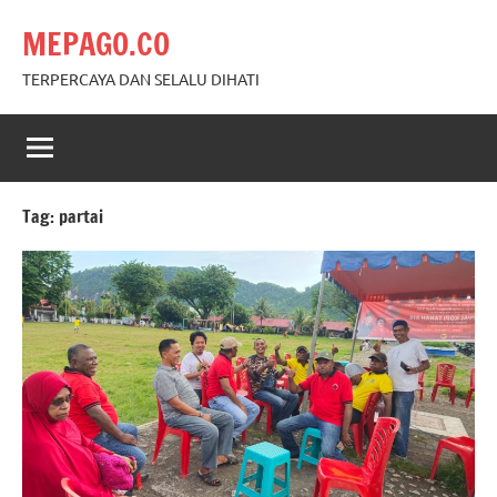
Skip
MEPAGO.CO
to
content
TERPERCAYA DAN SELALU DIHATI
Tag:
partai