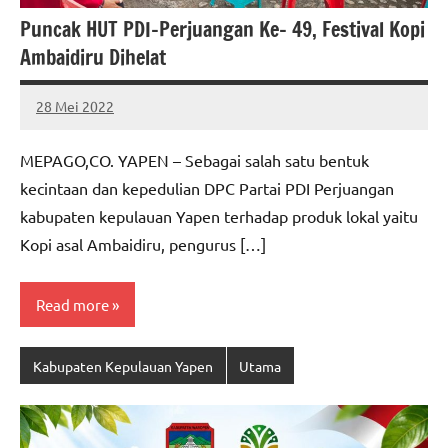
Puncak HUT PDI-Perjuangan Ke- 49, Festival Kopi
Ambaidiru Dihelat
28 Mei 2022
MEPAGO
No
CO
comments
MEPAGO,CO. YAPEN – Sebagai salah satu bentuk
kecintaan dan kepedulian DPC Partai PDI Perjuangan
kabupaten kepulauan Yapen terhadap produk lokal yaitu
Kopi asal Ambaidiru, pengurus […]
Read more
Kabupaten Kepulauan Yapen
Utama