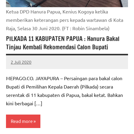
Ketua DPD Hanura Papua, Kenius Kogoya ketika
memberikan keterangan pers kepada wartawan di Kota
Raja, Selasa 30 Juni 2020. (FT : Robin Sinambela)
PILKADA 11 KABUPATEN PAPUA : Hanura Bakal
Tinjau Kembali Rekomendasi Calon Bupati
2 Juli 2020
MEPAGO
No
CO
comments
MEPAGO.CO. JAYAPURA – Persaingan para bakal calon
Bupati di Pemilihan Kepala Daerah (Pilkada) secara
serentak di 11 kabupaten di Papua, bakal ketat. Bahkan
kini berbagai […]
Read more