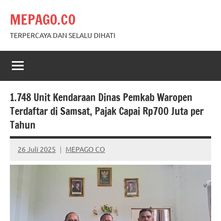
Skip
MEPAGO.CO
to
content
TERPERCAYA DAN SELALU DIHATI
1.748 Unit Kendaraan Dinas Pemkab Waropen
Terdaftar di Samsat, Pajak Capai Rp700 Juta per
Tahun
26 Juli 2025
MEPAGO CO
No
comments