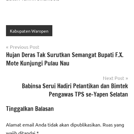
Kabupaten Waropen
Navigasi
Previous Post
Hujan Deras Tak Surutkan Semangat Bupati F.X.
pos
Mote Kunjungi Pulau Nau
Next Post
Babinsa Serui Hadiri Pelantikan dan Bimtek
Pengawas TPS se-Yapen Selatan
Tinggalkan Balasan
Alamat email Anda tidak akan dipublikasikan.
Ruas yang
wajib ditandai
*