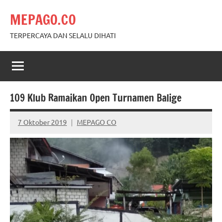
Skip
MEPAGO.CO
to
content
TERPERCAYA DAN SELALU DIHATI
109 Klub Ramaikan Open Turnamen Balige
7 Oktober 2019
MEPAGO CO
No
comments