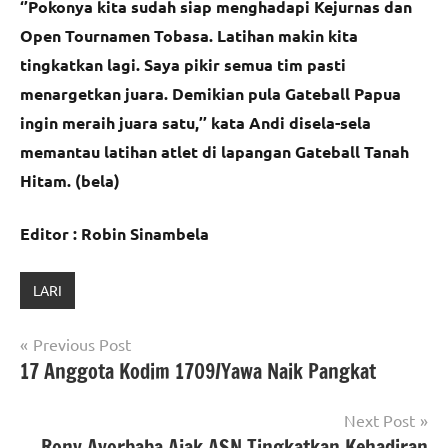
‘’Pokonya kita sudah siap menghadapi Kejurnas dan
Open Tournamen Tobasa. Latihan makin kita
tingkatkan lagi. Saya pikir semua tim pasti
menargetkan juara. Demikian pula Gateball Papua
ingin meraih juara satu,’’ kata Andi disela-sela
memantau latihan atlet di lapangan Gateball Tanah
Hitam. (bela)
Editor : Robin Sinambela
LARI
Navigasi
Previous Post
17 Anggota Kodim 1709/Yawa Naik Pangkat
pos
Next Post
Rony Ayorbaba Ajak ASN Tingkatkan Kehadiran