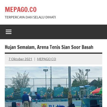
Skip
MEPAGO.CO
to
content
TERPERCAYA DAN SELALU DIHATI
Hujan Semalam, Arena Tenis Sian Soor Basah
7 Oktober 2021
MEPAGO CO
No
comments