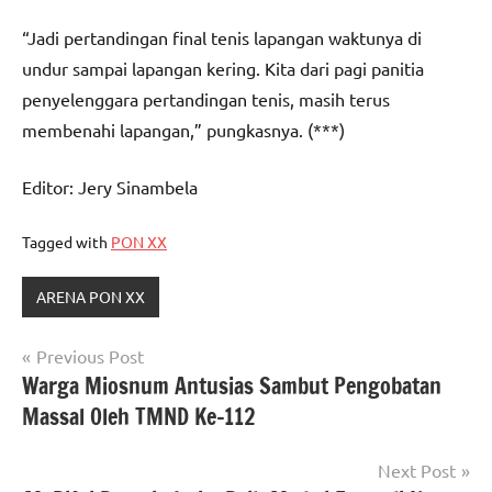
“Jadi pertandingan final tenis lapangan waktunya di
undur sampai lapangan kering. Kita dari pagi panitia
penyelenggara pertandingan tenis, masih terus
membenahi lapangan,” pungkasnya. (***)
Editor: Jery Sinambela
Tagged with
PON XX
ARENA PON XX
Navigasi
Previous Post
Warga Miosnum Antusias Sambut Pengobatan
pos
Massal Oleh TMND Ke-112
Next Post