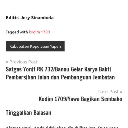
Editir: Jery Sinambela
Tagged with
kodim 1709
Kabupaten Kepulauan Yapen
Navigasi
Previous Post
Satgas Yonif RK 732/Banau Gelar Karya Bakti
pos
Pembersihan Jalan dan Pembanguan Jembatan
Next Post
Kodim 1709/Yawa Bagikan Sembako
Tinggalkan Balasan
Alamat email Anda tidak akan dipublikasikan.
Ruas yang