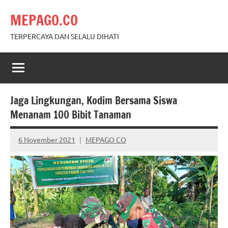
Skip
MEPAGO.CO
to
content
TERPERCAYA DAN SELALU DIHATI
Jaga Lingkungan, Kodim Bersama Siswa
Menanam 100 Bibit Tanaman
6 November 2021
MEPAGO CO
No
comments