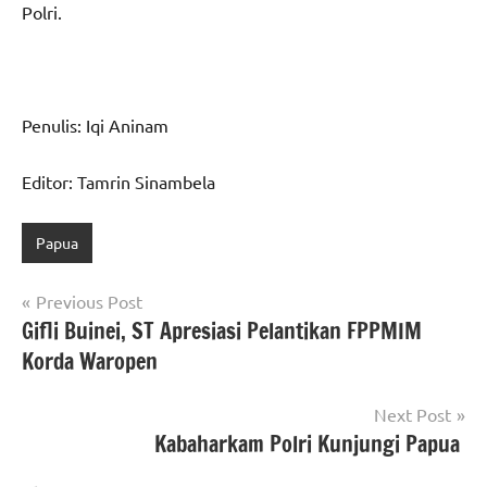
Polri.
Penulis: Iqi Aninam
Editor: Tamrin Sinambela
Papua
Navigasi
Previous Post
Gifli Buinei, ST Apresiasi Pelantikan FPPMIM
pos
Korda Waropen
Next Post
Kabaharkam Polri Kunjungi Papua