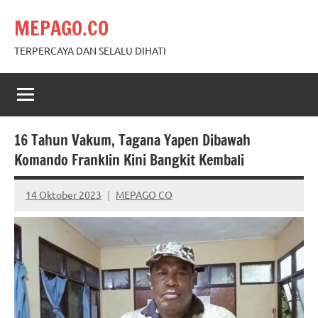
Skip
MEPAGO.CO
to
content
TERPERCAYA DAN SELALU DIHATI
16 Tahun Vakum, Tagana Yapen Dibawah
Komando Franklin Kini Bangkit Kembali
14 Oktober 2023
MEPAGO CO
No
comments