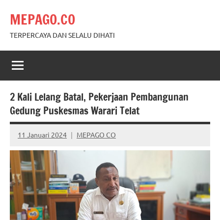
Skip
MEPAGO.CO
to
content
TERPERCAYA DAN SELALU DIHATI
2 Kali Lelang Batal, Pekerjaan Pembangunan
Gedung Puskesmas Warari Telat
11 Januari 2024
MEPAGO CO
No
comments