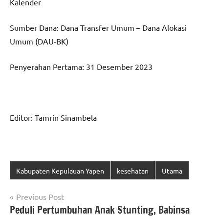
Kalender
Sumber Dana: Dana Transfer Umum – Dana Alokasi
Umum (DAU-BK)
Penyerahan Pertama: 31 Desember 2023
Editor: Tamrin Sinambela
Kabupaten Kepulauan Yapen
kesehatan
Utama
Navigasi
Previous Post
Peduli Pertumbuhan Anak Stunting, Babinsa
pos