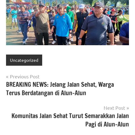
Uncategorized
Navigasi
Previous Post
BREAKING NEWS: Jelang Jalan Sehat, Warga
pos
Terus Berdatangan di Alun-Alun
Next Post
Komunitas Jalan Sehat Turut Semarakkan Jalan
Pagi di Alun-Alun