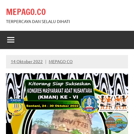
Skip
MEPAGO.CO
to
content
TERPERCAYA DAN SELALU DIHATI
14 Oktober 2022
MEPAGO CO
No
comments