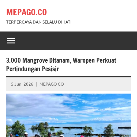
Skip
MEPAGO.CO
to
content
TERPERCAYA DAN SELALU DIHATI
3.000 Mangrove Ditanam, Waropen Perkuat
Perlindungan Pesisir
5 Juni 2026
MEPAGO CO
No
comments