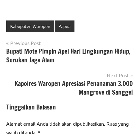
Kabupaten Waropen
Papua
Navigasi
Previous Post
Bupati Mote Pimpin Apel Hari Lingkungan Hidup,
pos
Serukan Jaga Alam
Next Post
Kapolres Waropen Apresiasi Penanaman 3.000
Mangrove di Sanggei
Tinggalkan Balasan
Alamat email Anda tidak akan dipublikasikan.
Ruas yang
wajib ditandai
*