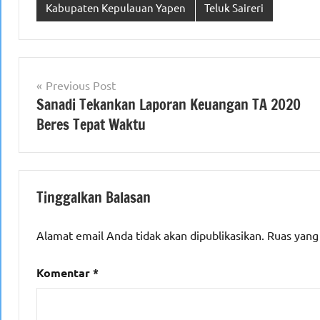
Kabupaten Kepulauan Yapen
Teluk Saireri
Navigasi
Previous Post
Sanadi Tekankan Laporan Keuangan TA 2020
pos
Beres Tepat Waktu
Tinggalkan Balasan
Alamat email Anda tidak akan dipublikasikan.
Ruas yang
Komentar
*