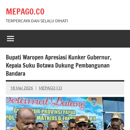
Skip
MEPAGO.CO
to
content
TERPERCAYA DAN SELALU DIHATI
Bupati Waropen Apresiasi Kunker Gubernur,
Kepala Suku Botawa Dukung Pembangunan
Bandara
18 Mei 2026
MEPAGO CO
No
comments