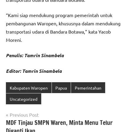
“Kami siap mendukung program pemerintah untuk
pembangunan Waropen, khususnya dalam mendukung
transportasi udara di Bandara Botawa,” kata Yacob
Moreni.
Penulis: Tamrin Sinambela
Editor: Tamrin Sinambela
Kabupaten Waropen
Papua
Pemerintahan
Uncategorized
Navigasi
Previous Post
MDF Tinjau SMPN Waren, Minta Menu Telur
pos
Diganti Ikan