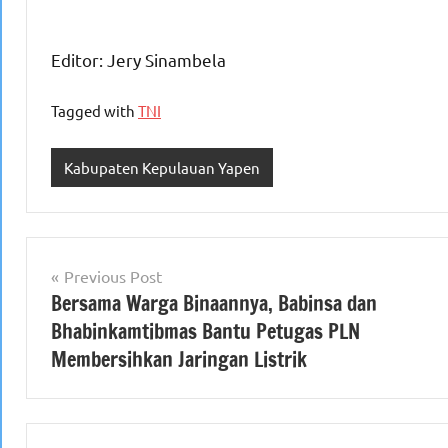
Editor: Jery Sinambela
Tagged with
TNI
Kabupaten Kepulauan Yapen
Navigasi
Previous Post
Bersama Warga Binaannya, Babinsa dan
pos
Bhabinkamtibmas Bantu Petugas PLN
Membersihkan Jaringan Listrik