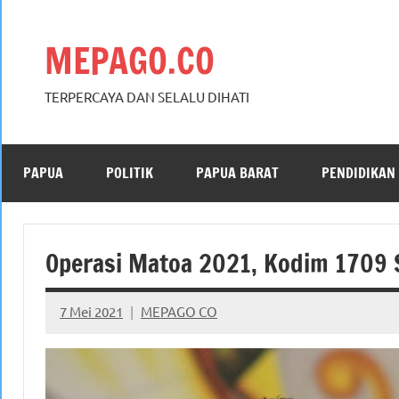
Skip
to
MEPAGO.CO
content
TERPERCAYA DAN SELALU DIHATI
PAPUA
POLITIK
PAPUA BARAT
PENDIDIKAN
Operasi Matoa 2021, Kodim 1709 S
7 Mei 2021
MEPAGO CO
No
comments