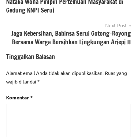
Natalia Wona Pimpin Pertemuan Masyarakat di
pos
Gedung KNPI Serui
Next Post
Jaga Kebersihan, Babinsa Serui Gotong-Royong
Bersama Warga Bersihkan Lingkungan Ariepi II
Tinggalkan Balasan
Alamat email Anda tidak akan dipublikasikan.
Ruas yang
wajib ditandai
*
Komentar
*