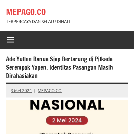
Skip
MEPAGO.CO
to
content
TERPERCAYA DAN SELALU DIHATI
Ade Yullen Banua Siap Bertarung di Pilkada
Serempak Yapen, Identitas Pasangan Masih
Dirahasiakan
3 Mei 2024
MEPAGO CO
No
comments