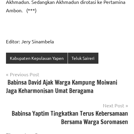
Akhmadun. Sedangkan Akhmadun dirotasi ke Pertamina
Ambon. (***)
Editor: Jery Sinambela
Kabupaten Kepulauan Yapen
Teluk Saireri
Navigasi
Previous Post
Babinsa David Ajak Warga Kampung Moiwani
pos
Jaga Keharmonisan Umat Beragama
Next Post
Babinsa Yaptim Tingkatkan Terus Kebersamaan
Bersama Warga Soromasen