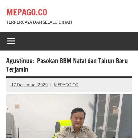
Skip
MEPAGO.CO
to
content
TERPERCAYA DAN SELALU DIHATI
Agustinus: Pasokan BBM Natal dan Tahun Baru
Terjamin
17 Desember 2020
MEPAGO CO
No
comments