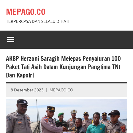
Skip
MEPAGO.CO
to
content
TERPERCAYA DAN SELALU DIHATI
AKBP Herzoni Saragih Melepas Penyaluran 100
Paket Tali Asih Dalam Kunjungan Panglima TNI
Dan Kapolri
8 Desember 2023
MEPAGO CO
No
comments