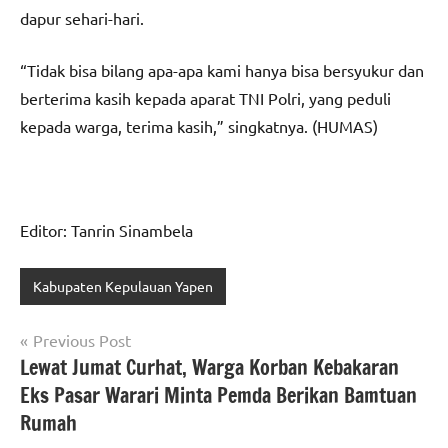
dapur sehari-hari.
“Tidak bisa bilang apa-apa kami hanya bisa bersyukur dan
berterima kasih kepada aparat TNI Polri, yang peduli
kepada warga, terima kasih,” singkatnya. (HUMAS)
Editor: Tanrin Sinambela
Kabupaten Kepulauan Yapen
Navigasi
Previous Post
Lewat Jumat Curhat, Warga Korban Kebakaran
pos
Eks Pasar Warari Minta Pemda Berikan Bamtuan
Rumah