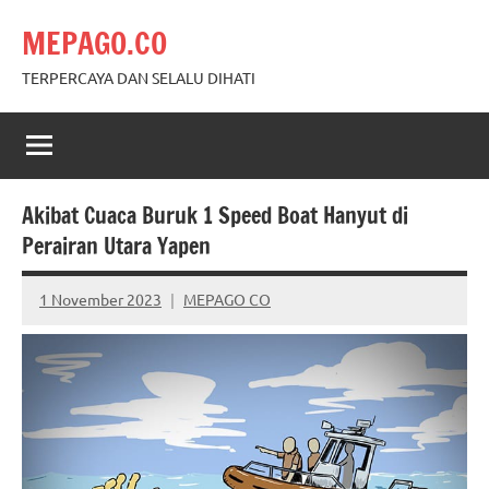
Skip
MEPAGO.CO
to
content
TERPERCAYA DAN SELALU DIHATI
Akibat Cuaca Buruk 1 Speed Boat Hanyut di
Perairan Utara Yapen
1 November 2023
MEPAGO CO
No
comments