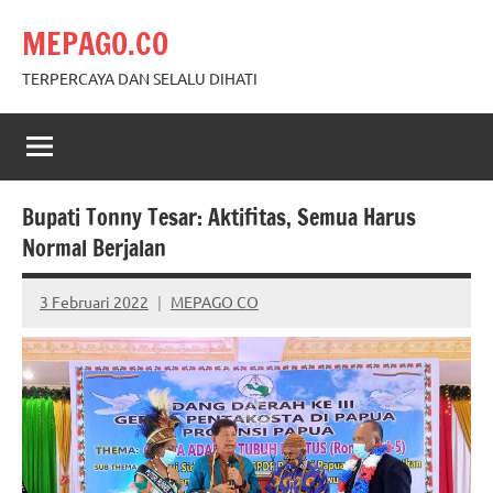
Skip
MEPAGO.CO
to
content
TERPERCAYA DAN SELALU DIHATI
Bupati Tonny Tesar: Aktifitas, Semua Harus
Normal Berjalan
3 Februari 2022
MEPAGO CO
No
comments