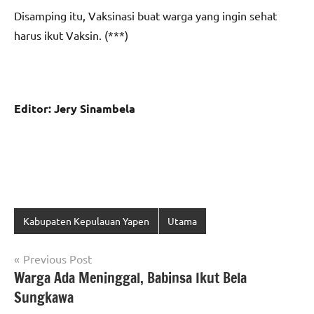
Disamping itu, Vaksinasi buat warga yang ingin sehat
harus ikut Vaksin. (***)
Editor: Jery Sinambela
Kabupaten Kepulauan Yapen
Utama
Navigasi
Previous Post
Warga Ada Meninggal, Babinsa Ikut Bela
pos
Sungkawa