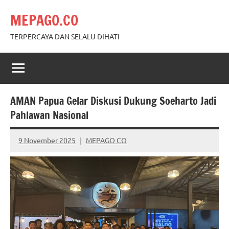
Skip
MEPAGO.CO
to
content
TERPERCAYA DAN SELALU DIHATI
AMAN Papua Gelar Diskusi Dukung Soeharto Jadi
Pahlawan Nasional
9 November 2025
MEPAGO CO
No
comments