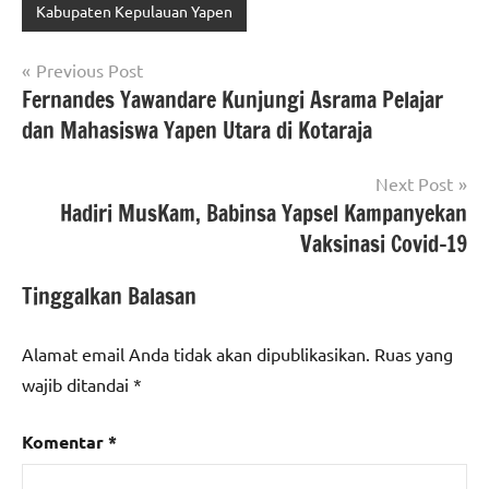
Kabupaten Kepulauan Yapen
Navigasi
Previous Post
Fernandes Yawandare Kunjungi Asrama Pelajar
pos
dan Mahasiswa Yapen Utara di Kotaraja
Next Post
Hadiri MusKam, Babinsa Yapsel Kampanyekan
Vaksinasi Covid-19
Tinggalkan Balasan
Alamat email Anda tidak akan dipublikasikan.
Ruas yang
wajib ditandai
*
Komentar
*