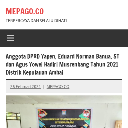
Skip
MEPAGO.CO
to
content
TERPERCAYA DAN SELALU DIHATI
Anggota DPRD Yapen, Eduard Norman Banua, ST
dan Agus Yowei Hadiri Musrenbang Tahun 2021
Distrik Kepulauan Ambai
26 Februari 2021
MEPAGO CO
No
comments