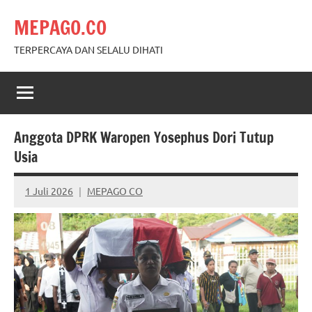
Skip
MEPAGO.CO
to
content
TERPERCAYA DAN SELALU DIHATI
Anggota DPRK Waropen Yosephus Dori Tutup
Usia
1 Juli 2026
MEPAGO CO
No
comments