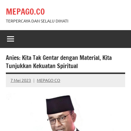
Skip
MEPAGO.CO
to
content
TERPERCAYA DAN SELALU DIHATI
Anies: Kita Tak Gentar dengan Material, Kita
Tunjukkan Kekuatan Spiritual
7 Mei 2023
MEPAGO CO
No
comments