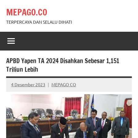
Skip
MEPAGO.CO
to
content
TERPERCAYA DAN SELALU DIHATI
APBD Yapen TA 2024 Disahkan Sebesar 1,151
Triliun Lebih
4 Desember 2023
MEPAGO CO
No
comments