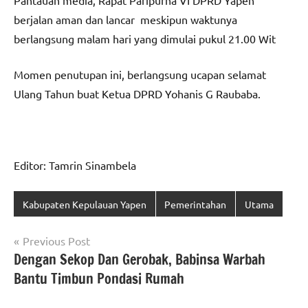
Pantauan media, Rapat Paripurna VI DPRD Yapen
berjalan aman dan lancar meskipun waktunya
berlangsung malam hari yang dimulai pukul 21.00 Wit
Momen penutupan ini, berlangsung ucapan selamat
Ulang Tahun buat Ketua DPRD Yohanis G Raubaba.
Editor: Tamrin Sinambela
Kabupaten Kepulauan Yapen
Pemerintahan
Utama
Navigasi
Previous Post
Dengan Sekop Dan Gerobak, Babinsa Warbah
pos
Bantu Timbun Pondasi Rumah