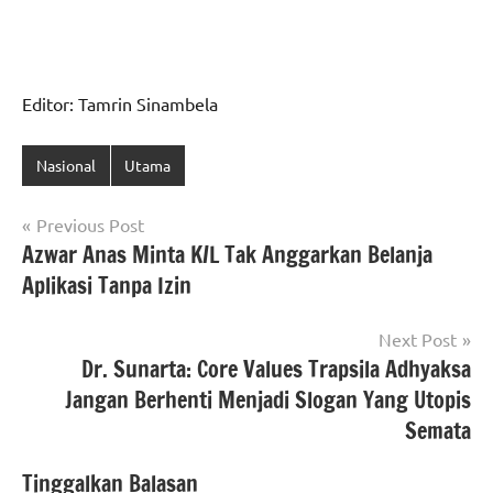
Editor: Tamrin Sinambela
Nasional
Utama
Navigasi
Previous Post
Azwar Anas Minta K/L Tak Anggarkan Belanja
pos
Aplikasi Tanpa Izin
Next Post
Dr. Sunarta: Core Values Trapsila Adhyaksa
Jangan Berhenti Menjadi Slogan Yang Utopis
Semata
Tinggalkan Balasan