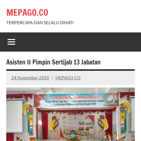
Skip
MEPAGO.CO
to
content
TERPERCAYA DAN SELALU DIHATI
Asisten II Pimpin Sertijab 13 Jabatan
24 November 2020
MEPAGO CO
No
comments