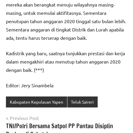
mereka akan berangkat menuju wilayahnya masing-
masing, untuk memulai aktifitasnya. Sementara
penutupan tahun anggaran 2020 tinggal satu bulan lebih.
Sementara anggaran di tingkat Distrik dan Lurah apabila
ada, tentu harus terserap dengan baik.
Kadistrik yang baru, saatnya tunjukkan prestasi dan kerja
dalam mengakhiri atau menutup tahun anggaran 2020
dengan baik. (***)
Editor: Jery Sinambela
Kabupaten Kepulauan Yapen
Teluk Saireri
Navigasi
Previous Post
TNI/Polri Bersama Satpol PP Pantau Disiplin
pos