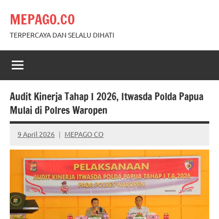
Skip
MEPAGO.CO
to
content
TERPERCAYA DAN SELALU DIHATI
Audit Kinerja Tahap I 2026, Itwasda Polda Papua
Mulai di Polres Waropen
9 April 2026
MEPAGO CO
No
comments