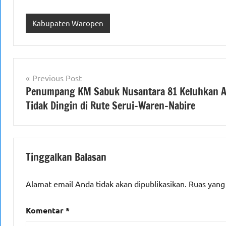
Kabupaten Waropen
Navigasi
Previous Post
Penumpang KM Sabuk Nusantara 81 Keluhkan 
pos
Tidak Dingin di Rute Serui–Waren–Nabire
Tinggalkan Balasan
Alamat email Anda tidak akan dipublikasikan.
Ruas yang
Komentar
*