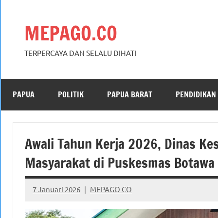
Skip
to
MEPAGO.CO
content
TERPERCAYA DAN SELALU DIHATI
PAPUA
POLITIK
PAPUA BARAT
PENDIDIKAN
Awali Tahun Kerja 2026, Dinas Ke
Masyarakat di Puskesmas Botawa
7 Januari 2026
MEPAGO CO
No
comments